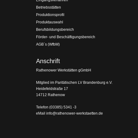
Eingangsverfahren
Betriebsstätten
Produktionsprofil
Produktauswahl
Berufsbildungsbereich
Förder- und Beschäftigungsbereich
AGB´s (WfbM)
Anschrift
Rathenower Werkstätten gGmbH
Mitglied im Paritätischen LV Brandenburg e.V.
Heidefeldstraße 17
14712 Rathenow
Telefon
(03385) 5341 -3
eMail
info@rathenower-werkstaetten.de