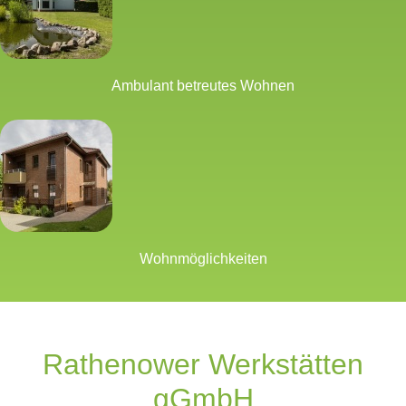
Ambulant betreutes Wohnen
Wohnmöglichkeiten
Rathenower Werkstätten
gGmbH