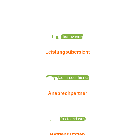
fas fa-home
Leistungsübersicht
fas fa-user-friends
Ansprechpartner
fas fa-industry
Betriebsstätten