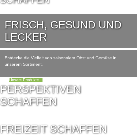
... ein Zuhause in dem man sich wohlfühlt...!
FRISCH, GESUND UND
LECKER
Entdecke die Vielfalt von saisonalem Obst und Gemüse in
unserem Sortiment.
Unsere Produkte...
PERSPEKTIVEN
SCHAFFEN
Einfach ganz normal
leben - wohnen - arbeiten!
FREIZEIT SCHAFFEN